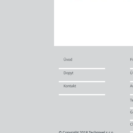
Rýchly
+421 90
info
Úvod
Fi
Dopyt
Ú
Kontakt
A
T
G
C
© Copyright 2018 Techniwel s.r.o.