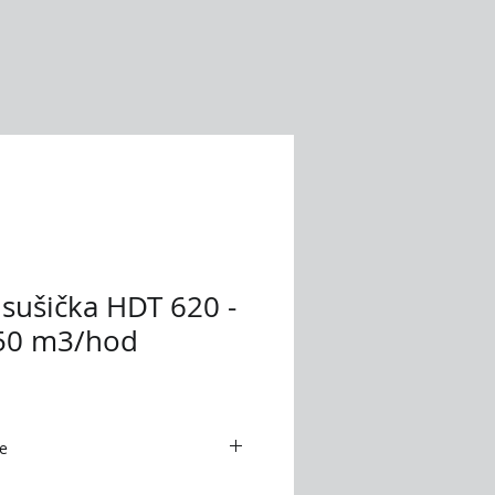
sušička HDT 620 -
750 m3/hod
e
l