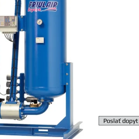
Adsorpčná sušička 
Prietok 3750 m3/hod
Napätie 230V - 50Hz
pripojenie DN 125,
Max. pracovný tlak 
Rosný bod -40°C, -7
Elektronická riadiac
Rozmery 1985 x 160
Hmotnosť 2800 kg
Poslať dopyt