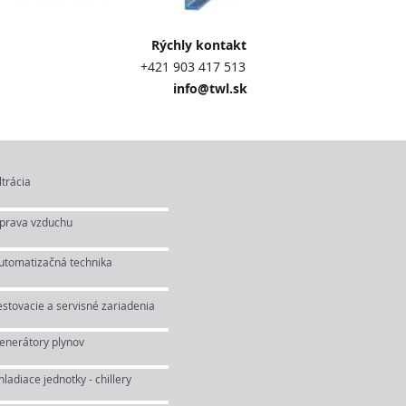
 kontakt
3 417 513
@twl.sk
ltrácia
prava vzduchu
utomatizačná technika
estovacie a servisné zariadenia
enerátory plynov
hladiace jednotky - chillery