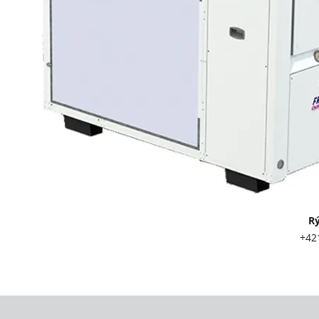
Rýchly kont
+421 903 417 
info@twl