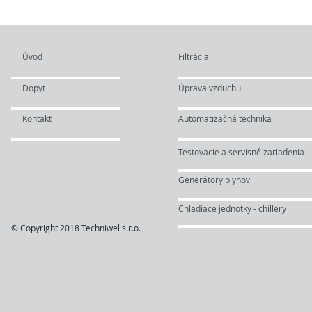
Úvod
Filtrácia
Dopyt
Úprava vzduchu
Kontakt
Automatizačná technika
Testovacie a servisné zariadenia
Generátory plynov
Chladiace jednotky - chillery
© Copyright 2018 Techniwel s.r.o.