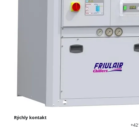
Rýchly kon
+421 903 417 
info@twl