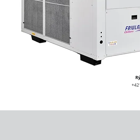
Rýchly kont
+421 903 417 
info@twl