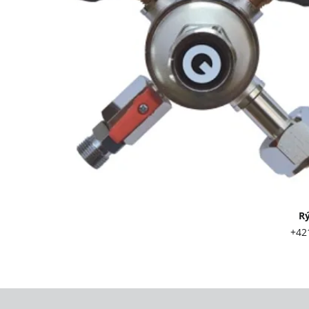
Rýchly kont
+421 903 417 
info@twl