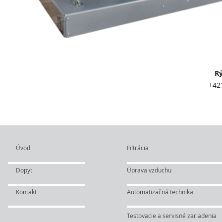
Rýchly kont
+421 903 417 
info@twl
Úvod
Filtrácia
Dopyt
Úprava vzduchu
Kontakt
Automatizačná technika
Testovacie a servisné zariadenia