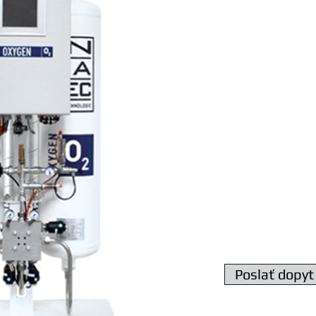
výrobca INMATEC G
Generátor kyslíka 
Množstvo kyslíka 5,4
Čistota kyslíka 90 - 
Napätie 230V - 50Hz
Teplota prostredia 5
Rozmery 960 x 690
Poslať dopyt