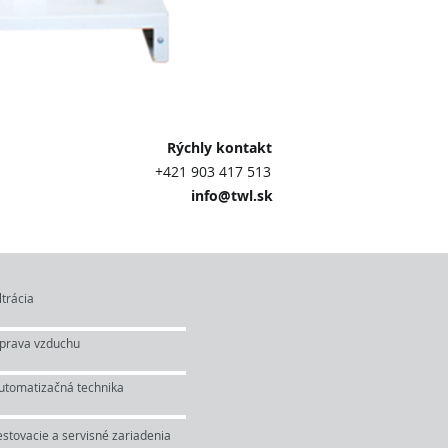
 kontakt
3 417 513
@twl.sk
ltrácia
prava vzduchu
utomatizačná technika
estovacie a servisné zariadenia