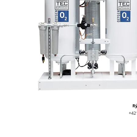
Rýchly kont
+421 903 417 
info@twl