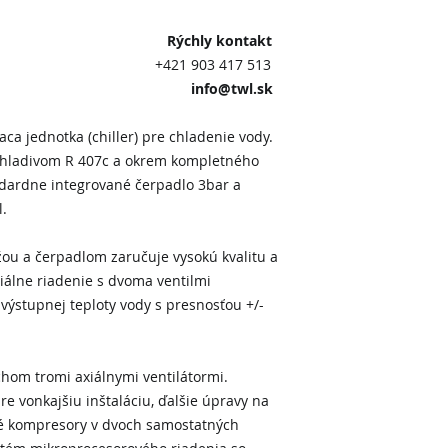
 kontakt
3 417 513
@twl.sk
a jednotka (chiller) pre chladenie vody.
 chladivom R 407c a okrem kompletného
dardne integrované čerpadlo 3bar a
.
ou a čerpadlom zaručuje vysokú kvalitu a
ciálne riadenie s dvoma ventilmi
výstupnej teploty vody s presnosťou +/-
om tromi axiálnymi ventilátormi.
re vonkajšiu inštaláciu, ďalšie úpravy na
ové kompresory v dvoch samostatných