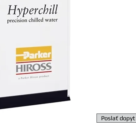
Chiller ICE 076 A
Chladiaci výkon 76,0
Príkon kompresora 1
Napätie 400V - 50Hz
Integrovaná nádrž 5
pripojenie G 2",
Hmotnosť 800 kg
Poslať dopyt