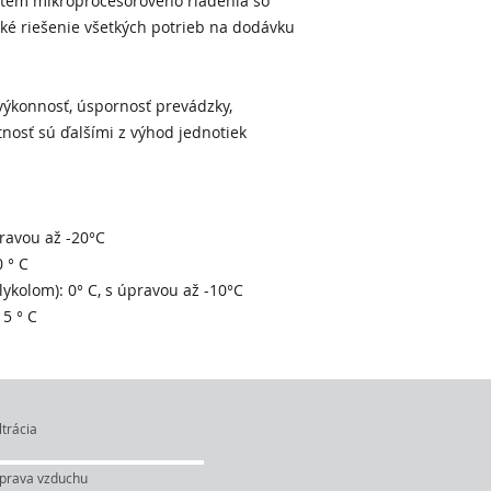
stém mikroprocesorového riadenia so
ké riešenie všetkých potrieb na dodávku
 výkonnosť, úspornosť prevádzky,
osť sú ďalšími z výhod jednotiek
pravou až -20°C
 ° C
lykolom): 0° C, s úpravou až -10°C
15 ° C
ltrácia
prava vzduchu