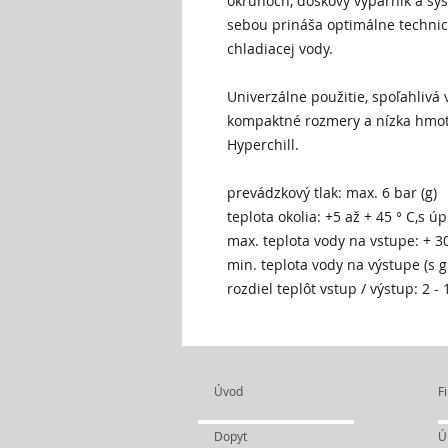
okruhoch, doskový výparník a sy
sebou prináša optimálne technic
chladiacej vody.
Univerzálne použitie, spoľahlivá
kompaktné rozmery a nízka hmotn
Hyperchill.
prevádzkový tlak: max. 6 bar (g)
teplota okolia: +5 až + 45 ° C,s ú
max. teplota vody na vstupe: + 30
min. teplota vody na výstupe (s g
rozdiel teplôt vstup / výstup: 2 - 
Úvod
Fi
Dopyt
Ú