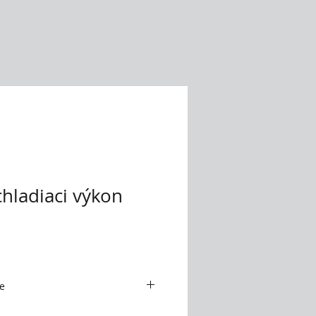
chladiaci výkon
e
ROSS