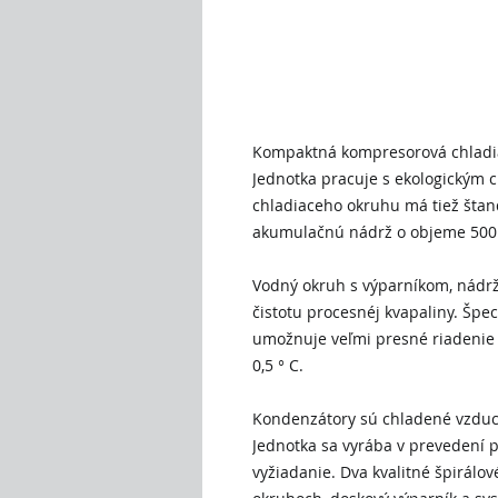
Rýchly
+421 90
info
Kompaktná kompresorová chladiac
Jednotka pracuje s ekologickým
chladiaceho okruhu má tiež štan
akumulačnú nádrž o objeme 500l
Vodný okruh s výparníkom, nádrž
čistotu procesnéj kvapaliny. Špe
umožnuje veľmi presné riadenie 
0,5 ° C.
Kondenzátory sú chladené vzduch
Jednotka sa vyrába v prevedení p
vyžiadanie. Dva kvalitné špirál