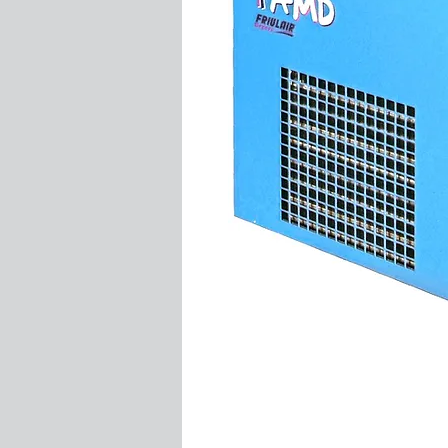
Rýchly
+421 90
info