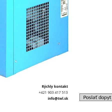
výrobca Friulair S.l.r
Kondenzačná sušičk
Napätie 230V - 50Hz
Prietok 1800 l/min 
pripojenie G1/2",
Max. pracovný tlak 
Rosný bod 3°C,
Odkalenie časovým
Elektronická jedno
Rozmery 370 x 515 x
Hmotnosť 32 kg
 kontakt
3 417 513
Poslať dopyt
@twl.sk