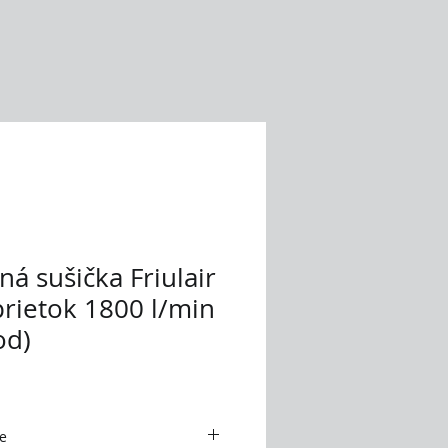
á sušička Friulair
prietok 1800 l/min
od)
e