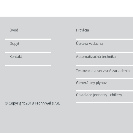
Úvod
Filtrácia
Dopyt
Úprava vzduchu
Kontakt
Automatizačná technika
Testovacie a servisné zariadenia
Generátory plynov
Chladiace jednotky - chillery
© Copyright 2018 Techniwel s.r.o.