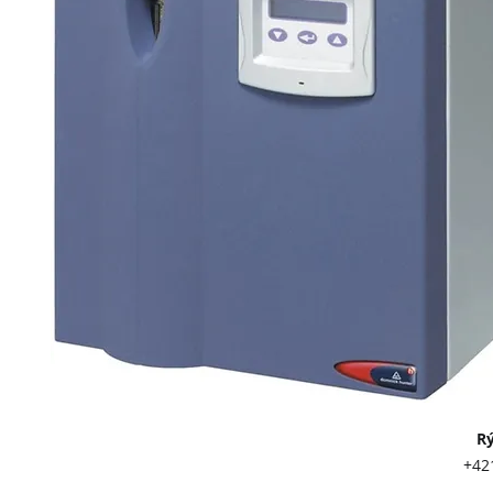
Rýchly kont
+421 903 417 
info@twl