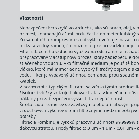
Vlastnosti
Nebezpečenstvo skryté vo vzduchu, ako sú prach, olej, vlh
prímesi, znamenajú až miliardu častíc na meter kubický 
Zo samotného kompresora sa obvykle uvoľňuje mazací olej
hrdza a vodný kameň, čo môže mať pre prevádzku nepria
Filter stlačeného vzduchu využíva na odstránenie nežiadú
prepracovaný viacstupňový proces, ktorý zabezpečuje dôk
stlačeného vzduchu. Ako filtračné médium je použité boros
vlákno, ktoré má mimoriadne vysoký filtračný objem a akt
vodu. Filter je vybavený účinnou ochranou proti spätném
kvapiek.
V porovnaní s typickými filtrami sa vďaka týmto prednost
životnosť vložky, znižuje tlaková strata a v konečnom dôs
náklady pri zabezpečení vyššej filtračnej účinnosti.
Široká rada rozmerov so závitovým alebo prírubovým pri
vzduchových výkonov s 5-mi filtračnými triedami pokrýva
potreby.
Filtrácia kombinuje vysokú pracovnú účinnosť 99,9999% 
tlakovou stratou. Triedy filtrácie: 3 um - 1 um - 0,01 um - 