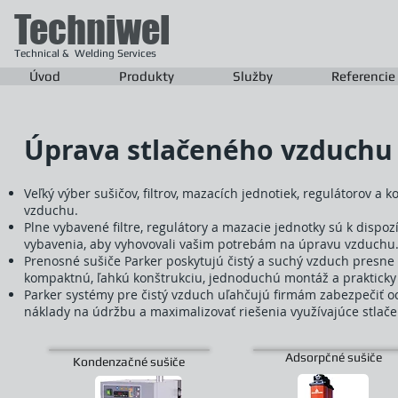
Techniwel
Technical & Welding Services
Úvod
Produkty
Služby
Referencie
Úprava stlačeného vzduchu
Veľký výber sušičov, filtrov, mazacích jednotiek, regulátorov 
vzduchu.
Plne vybavené filtre, regulátory a mazacie jednotky sú k dispo
vybavenia, aby vyhovovali vašim potrebám na úpravu vzduchu
Prenosné sušiče Parker poskytujú čistý a suchý vzduch presne 
kompaktnú, ľahkú konštrukciu, jednoduchú montáž a praktick
Parker systémy pre čistý vzduch uľahčujú firmám zabezpečiť och
náklady na údržbu a maximalizovať riešenia využívajúce stlač
Adsorpčné sušiče
Kondenzačné sušiče