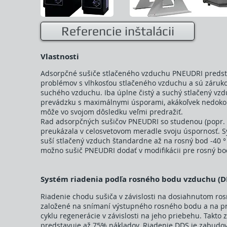
Referencie inštalácii
Vlastnosti
Adsorpčné sušiče stlačeného vzduchu PNEUDRI predst
problémov s vlhkosťou stlačeného vzduchu a sú záruk
suchého vzduchu. Iba úplne čistý a suchý stlačený vzd
prevádzku s maximálnymi úsporami, akákoľvek nedoko
môže vo svojom dôsledku veľmi predražiť.
Rad adsorpčných sušičov PNEUDRI so studenou (popr. 
preukázala v celosvetovom meradle svoju úspornosť. S
suší stlačený vzduch štandardne až na rosný bod -40 ° 
možno sušič PNEUDRI dodať v modifikácii pre rosný bod
Systém riadenia podľa rosného bodu vzduchu (D
Riadenie chodu sušiča v závislosti na dosiahnutom ro
založené na snímaní výstupného rosného bodu a na p
cyklu regenerácie v závislosti na jeho priebehu. Takto
predstavuje až 75% nákladov. Riadenie DDS je zabudo