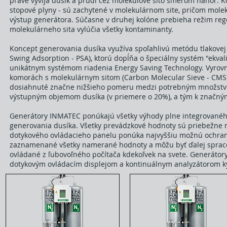
práve vyvíja dusík a prúdi cez molekulové sito smerom nahor. Ko
stopové plyny - sú zachytené v molekulárnom site, pričom mole
výstup generátora. Súčasne v druhej kolóne prebieha režim reg
molekulárneho sita vylúčia všetky kontaminanty.
Koncept generovania dusíka využíva spoľahlivú metódu tlakovej 
Swing Adsorption - PSA), ktorú dopĺňa o špeciálny systém "ekval
unikátnym systémom riadenia Energy Saving Technology. Vyrov
komorách s molekulárnym sitom (Carbon Molecular Sieve - CMS)
dosiahnuté značne nižšieho pomeru medzi potrebným množstv
výstupným objemom dusíka (v priemere o 20%), a tým k značný
Generátory INMATEC ponúkajú všetky výhody plne integrované
generovania dusíka. Všetky prevádzkové hodnoty sú priebežne 
dotykového ovládacieho panelu ponúka najvyššiu možnú ochran
zaznamenané všetky namerané hodnoty a môžu byť ďalej sprac
ovládané z ľubovoľného počítača kdekoľvek na svete. Generáto
dotykovým ovládacím displejom a kontinuálnym analyzátorom ky