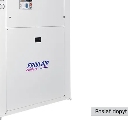
Chiller CWT 075
Chladiaci výkon 76,7
Napätie 400V - 50Hz
Prietok vody 13198 l
pripojenie G 2",
Rozmery 2025 x 111
Hmotnosť 720 kg
Poslať dopyt