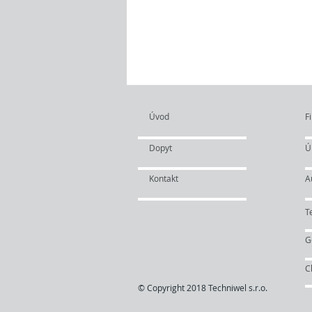
Rýchly
+421 90
info
Úvod
Fi
Dopyt
Ú
Kontakt
A
T
G
C
© Copyright 2018 Techniwel s.r.o.