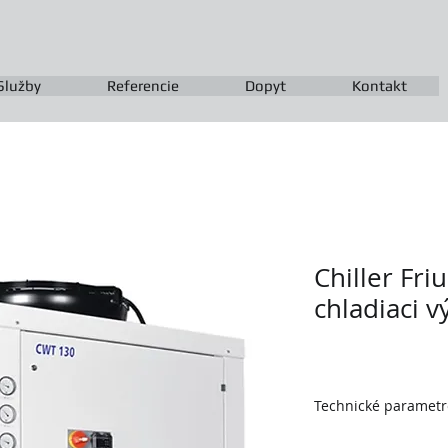
Služby
Referencie
Dopyt
Kontakt
Chiller Fri
chladiaci 
Technické parametr
výrobca Friulair S.l.