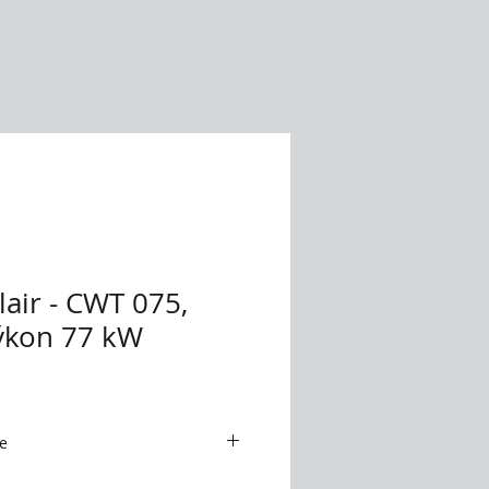
ulair - CWT 075,
výkon 77 kW
e
r.