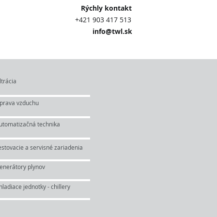
 kontakt
3 417 513
@twl.sk
ltrácia
prava vzduchu
utomatizačná technika
estovacie a servisné zariadenia
enerátory plynov
hladiace jednotky - chillery