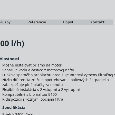
Služby
Referencie
Dopyt
Kontakt
00 l/h)
Vlastnosti
Možné inštalovať priamo na motor
Separuje vodu a častice z motorovej nafty
Funkcia spätného preplachu predlžuje interval výmeny filtračnej 
Nízka diferencia znižuje opotrebovanie palivových čerpadiel a
zabezpečuje plné otáčky za minútu
Flexibilná inštalácia s 2 vstupmi a 2 výstupmi
Kompatibilné s bio-naftou B100
K dispozícii s rôznymi opciami filtra
Špecifikácia
Prietok 2400 l/hod