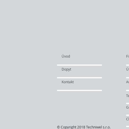
Úvod
Fi
Dopyt
Ú
Kontakt
A
T
G
C
© Copyright 2018 Techniwel s.r.o.