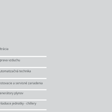
ltrácia
prava vzduchu
utomatizačná technika
estovacie a servisné zariadenia
enerátory plynov
hladiace jednotky - chillery